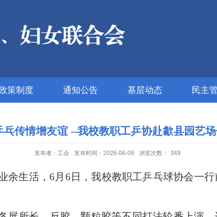
政策制度
通知公告
基层动态
民主
乒乓传情增友谊 --我校教职工乒协赴歙县园艺
发布者：工会
发布时间：2026-06-09
浏览次数：
349
业余生活，
6月
6
日，我校教职工乒乓球协会
一行
各展所长
。
反
胶
、颗粒胶等不同打法轮番上演，