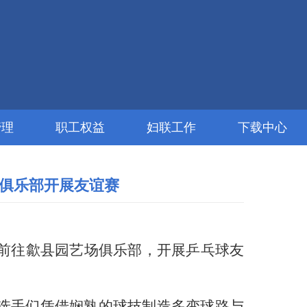
管理
职工权益
妇联工作
下载中心
场俱乐部开展友谊赛
前往歙县园艺场俱乐部，开展乒乓球友
选手们凭借娴熟的球技制造多变球路与