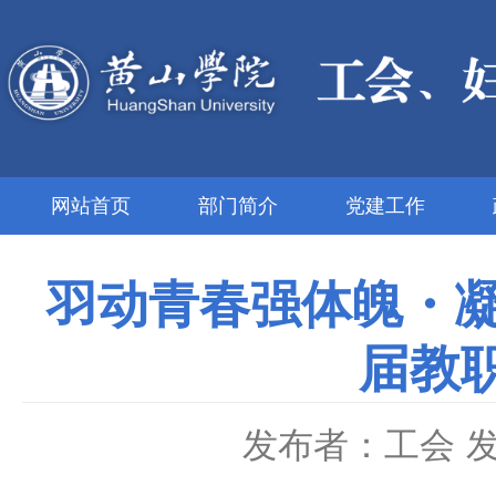
网站首页
部门简介
党建工作
羽动青春强体魄・凝
届教
发布者：工会
发