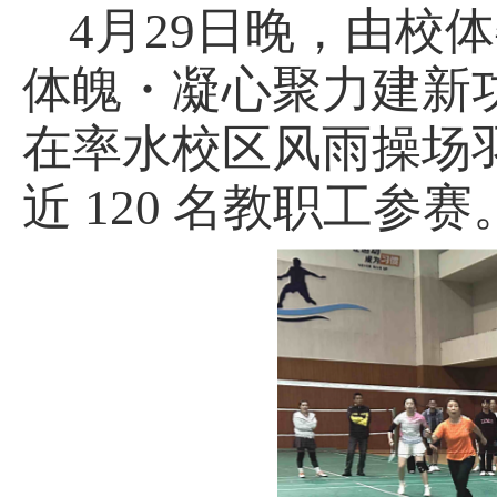
4月29日晚，由校
体魄・凝心聚力建新
在率水校区风雨操场羽
近 120 名教职工参赛