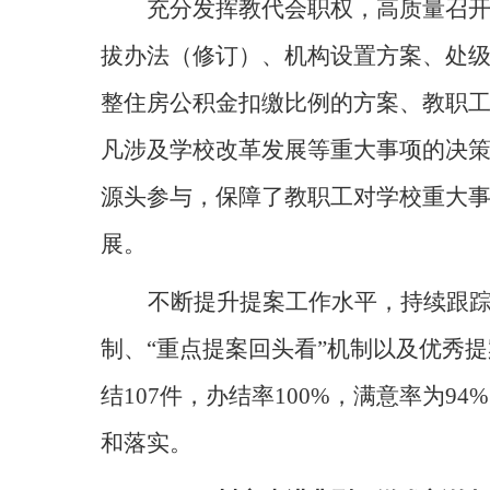
充分发挥教代会职权，高质量召
拔办法（修订）、机构设置方案、处
整住房公积金扣缴比例的方案、教职
凡涉及学校改革发展等重大事项的决
源头参与，保障了教职工对学校重大
展。
不断提升提案工作水平，持续跟
制、“重点提案回头看”机制以及优秀
结
107
件，办结率
100%
，满意率为
94%
和落实。