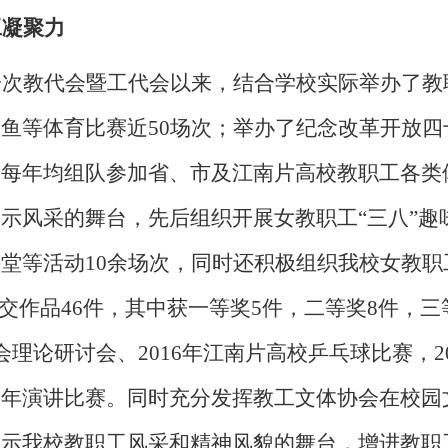
工凝聚力
一次教代会暨工代会以来，结合学校实际举办了教
钓鱼等体育比赛近
50
场次；举办了纪念改革开放四
；每年均组队参加省、市及江南片高校教职工各类
示风采的舞台，先后组织开展女教职工“三八”趣
课堂等活动
10
余场次，同时还积极组织我校女教职
交作品
46
件，其中获一等奖
5
件，二等奖
8
件，三
会理论研讨会、
2016
年江南片高校乒乓球比赛，
2
周年演讲比赛。同时充分发挥教工文体协会在校园
展示我校教职工风采和精神风貌的舞台，增进教职