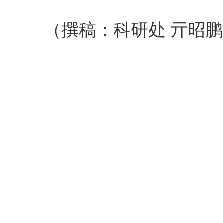
（撰稿：科研处
亓昭鹏